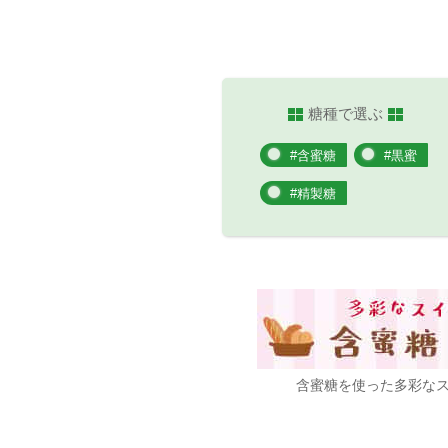
糖種で選ぶ
#含蜜糖
#黒蜜
#精製糖
含蜜糖を使った多彩な