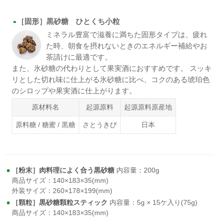
［固形］黒砂糖 ひとくち小粒
■
ミネラル豊富で滋養に満ちた固形タイプは、疲れ
た時、朝食を摂れないときのエネルギー補給やお
茶請けに最適です。
また、氷砂糖の代わりとして果実酒におすすめです。 スッキ
リとした切れ味に仕上がる氷砂糖に比べ、コクのある琥珀色
のシロップや果実酒に仕上がります。
原材料名
起源原料
起源原料原産地
原料糖 / 糖蜜 / 黒糖
さとうきび
日本
［粉末］肉料理によく合う黒砂糖
内容量：200g
商品サイズ：140×183×35(mm)
外装サイズ：260×178×199(mm)
［顆粒］黒砂糖顆粒スティック
内容量：5g × 15ケ入り(75g)
商品サイズ：140×183×35(mm)