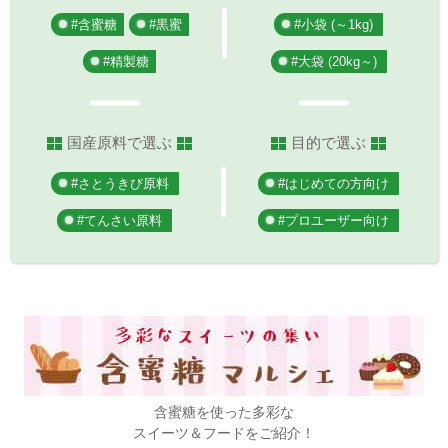
#含蜜糖
#黒蜜
#小袋 (～1kg)
#精製糖
#大袋 (20kg～)
国産原料で選ぶ
目的で選ぶ
#さとうきび原料
#はじめての方向け
#てんさい原料
#プロユーザー向け
含蜜糖を使った多彩な
スイーツ＆フードをご紹介！