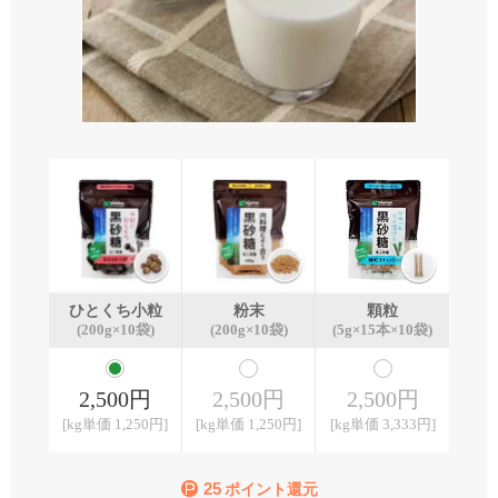
ひとくち小粒
粉末
顆粒
(200g×10袋)
(200g×10袋)
(5g×15本×10袋)
2,500円
2,500円
2,500円
[kg単価 1,250円]
[kg単価 1,250円]
[kg単価 3,333円]
25
ポイント還元