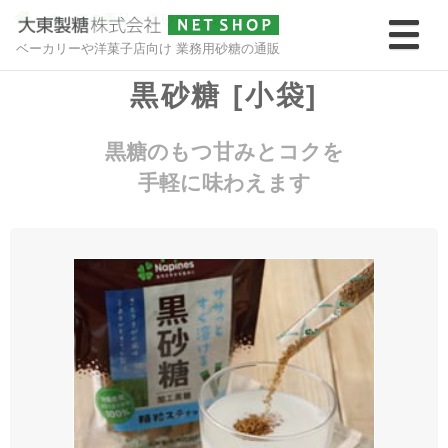
>
すべての商品
>
黒砂糖 [小袋]
ベーカリーや洋菓子店向け 業務用砂糖の通販
黒砂糖 [小袋]
黒糖のもつ甘みとコクを
手軽に味わえます