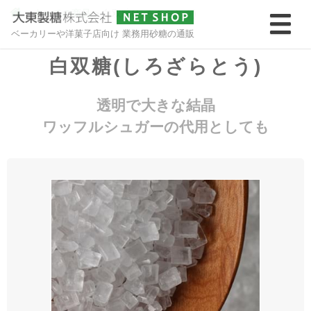
>
すべての商品
>
白双糖(しろざらとう)
ベーカリーや洋菓子店向け 業務用砂糖の通販
白双糖(しろざらとう)
透明で大きな結晶
ワッフルシュガーの代用としても