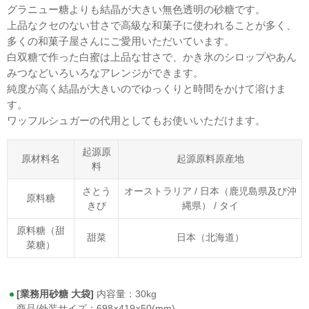
グラニュー糖よりも結晶が大きい無色透明の砂糖です。
上品なクセのない甘さで高級な和菓子に使われることが多く、
多くの和菓子屋さんにご愛用いただいています。
白双糖で作った白蜜は上品な甘さで、かき氷のシロップやあん
みつなどいろいろなアレンジができます。
純度が高く結晶が大きいのでゆっくりと時間をかけて溶けま
す。
ワッフルシュガーの代用としてもお使いいただけます。
起源原
原材料名
起源原料原産地
料
さとう
オーストラリア / 日本（鹿児島県及び沖
原料糖
きび
縄県） / タイ
原料糖（甜
甜菜
日本（北海道）
菜糖）
[業務用砂糖 大袋]
内容量：30kg
商品/外装サイズ：698×419×50(mm)