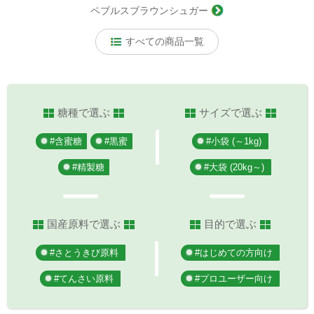
ペブルスブラウンシュガー
すべての商品一覧
糖種で選ぶ
サイズで選ぶ
#含蜜糖
#黒蜜
#小袋 (～1kg)
#精製糖
#大袋 (20kg～)
国産原料で選ぶ
目的で選ぶ
#さとうきび原料
#はじめての方向け
#てんさい原料
#プロユーザー向け