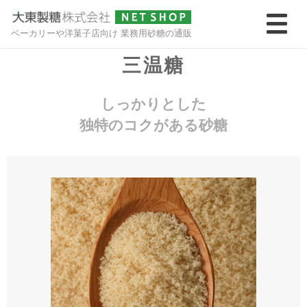
>
すべての商品
>
三温糖
ベーカリーや洋菓子店向け 業務用砂糖の通販
三温糖
しっかりとした
独特のコクがある砂糖