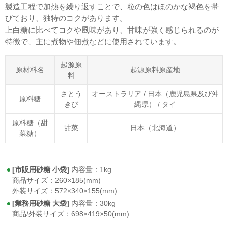
製造工程で加熱を繰り返すことで、粒の色はほのかな褐色を帯
びており、独特のコクがあります。
上白糖に比べてコクや風味があり、甘味が強く感じられるのが
特徴で、主に煮物や佃煮などに使用されています。
起源原
原材料名
起源原料原産地
料
さとう
オーストラリア / 日本（鹿児島県及び沖
原料糖
きび
縄県） / タイ
原料糖（甜
甜菜
日本（北海道）
菜糖）
[市販用砂糖 小袋]
内容量：1kg
商品サイズ：260×185(mm)
外装サイズ：572×340×155(mm)
[業務用砂糖 大袋]
内容量：30kg
商品/外装サイズ：698×419×50(mm)