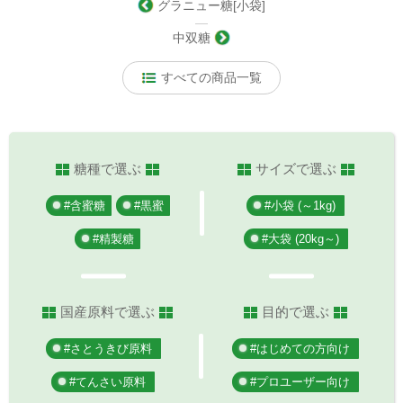
グラニュー糖[小袋]
―
中双糖
すべての商品一覧
糖種で選ぶ
サイズで選ぶ
#含蜜糖
#黒蜜
#小袋 (～1kg)
#精製糖
#大袋 (20kg～)
国産原料で選ぶ
目的で選ぶ
#さとうきび原料
#はじめての方向け
#てんさい原料
#プロユーザー向け