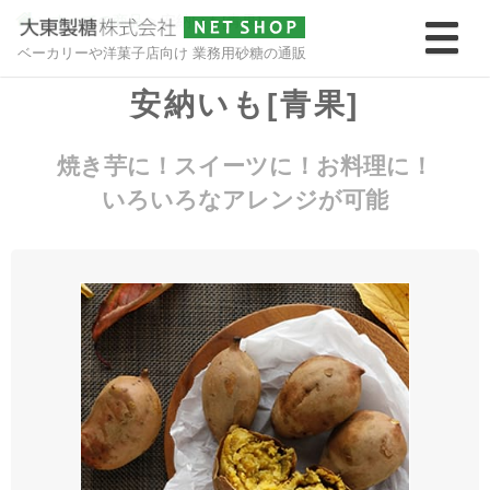
>
すべての商品
>
安納いも[青果]
ベーカリーや洋菓子店向け 業務用砂糖の通販
安納いも[青果]
焼き芋に！スイーツに！お料理に！
いろいろなアレンジが可能