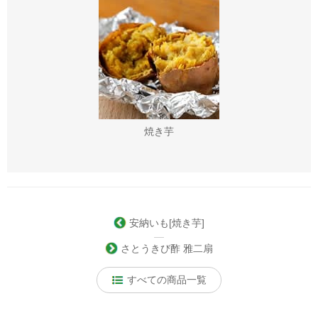
卒よろしくお願い申し上げます（2023/12/23
11:15:58）
焼き芋
安納いも[焼き芋]
―
さとうきび酢 雅二扇
すべての商品一覧