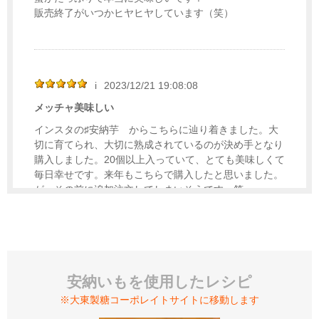
販売終了がいつかヒヤヒヤしています（笑）
i
2023/12/21 19:08:08
メッチャ美味しい
インスタの♯安納芋 からこちらに辿り着きました。大
切に育てられ、大切に熟成されているのが決め手となり
購入しました。20個以上入っていて、とても美味しくて
毎日幸せです。来年もこちらで購入したと思いました。
が、その前に追加注文してしまいそうです。笑
ショップからのコメント
i様 コメントありがとうございます。栽培や扱い
の様子から、当社の安納芋をご購入くださり誠にあ
りがとうございます。またご満足いただける味であ
安納いもを使用したレシピ
ったこと、とてもうれしく存じます。種子島の生産
※大東製糖コーポレイトサイトに移動します
者の方にもお伝えさせていただきます。今後とも何