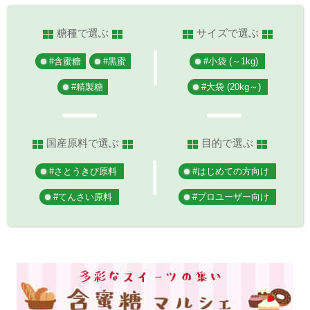
糖種で選ぶ
サイズで選ぶ
#含蜜糖
#黒蜜
#小袋 (～1kg)
#精製糖
#大袋 (20kg～)
国産原料で選ぶ
目的で選ぶ
#さとうきび原料
#はじめての方向け
#てんさい原料
#プロユーザー向け