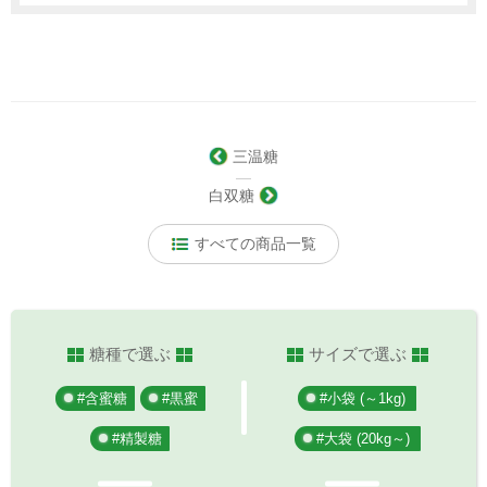
三温糖
―
白双糖
すべての商品一覧
糖種で選ぶ
サイズで選ぶ
#含蜜糖
#黒蜜
#小袋 (～1kg)
#精製糖
#大袋 (20kg～)