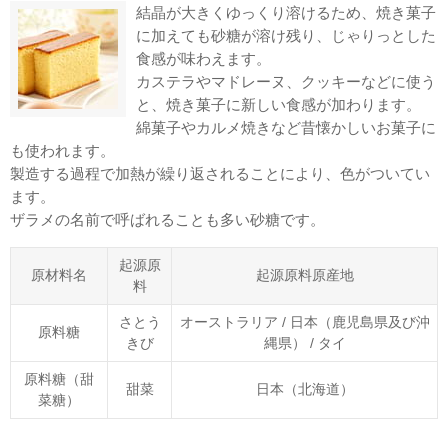
結晶が大きくゆっくり溶けるため、焼き菓子
に加えても砂糖が溶け残り、じゃりっとした
食感が味わえます。
カステラやマドレーヌ、クッキーなどに使う
と、焼き菓子に新しい食感が加わります。
綿菓子やカルメ焼きなど昔懐かしいお菓子に
も使われます。
製造する過程で加熱が繰り返されることにより、色がついてい
ます。
ザラメの名前で呼ばれることも多い砂糖です。
起源原
原材料名
起源原料原産地
料
さとう
オーストラリア / 日本（鹿児島県及び沖
原料糖
きび
縄県） / タイ
原料糖（甜
甜菜
日本（北海道）
菜糖）