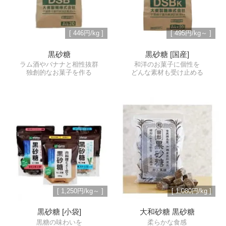
[ 446円/kg ]
[ 495円/kg～ ]
黒砂糖
黒砂糖 [国産]
ラム酒やバナナと相性抜群
和洋のお菓子に個性を
独創的なお菓子を作る
どんな素材も受け止める
[ 1,250円/kg～ ]
[ 1,080円/kg ]
黒砂糖 [小袋]
大和砂糖 黒砂糖
黒糖の味わいを
柔らかな食感