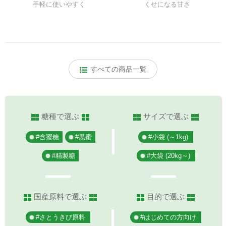
手軽に使いやすく
くせになる甘さ
すべての商品一覧
糖種で選ぶ
サイズで選ぶ
#含蜜糖
#黒蜜
#小袋 (～1kg)
#精製糖
#大袋 (20kg～)
国産原料で選ぶ
目的で選ぶ
#さとうきび原料
#はじめての方向け